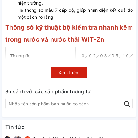
hiện trường.
Hệ thống so màu 7 cấp độ, giúp nhận diện kết quả đo
một cách rõ ràng.
Thông số kỹ thuật bộ kiểm tra nhanh kẽm
trong nước và nước thải WIT-Zn
Thang đo
0／0.2／0.3／0.5／1.0／2.
Thời gian đọc kết quả
2 phút
Xem thêm
Qui cách
50 test/hộp
So sánh với các sản phẩm tương tự
Kích thước hộp
16.5×10.5×2.5cm
Áp dụng
Quản lý nước thải
Tin tức