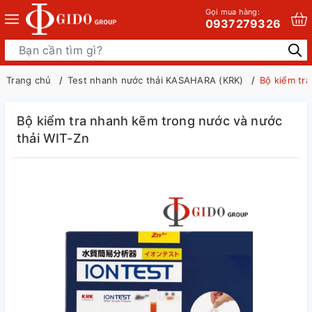
Gọi mua hàng:
0937279326
Trang chủ
Test nhanh nước thải KASAHARA (KRK)
Bộ kiểm tr
Bộ kiểm tra nhanh kẽm trong nước và nước
thải WIT-Zn