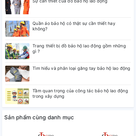
Ứng dụng của IONTEST KRK
Sự cần thiết của đồ bảo hộ lao động
Kiểm tra chất lượng nước trong
quản lý môi trường
và xử lý
nước thải.
Quần áo bảo hộ có thật sự cần thiết hay
Đánh giá hàm lượng Crom tổng trong
nước công nghiệp và
không?
nước sinh hoạt
.
Hỗ trợ
kiểm tra nước nuôi trồng thủy sản
và nước dùng
Trang thiết bị đồ bảo hộ lao động gồm những
trong sản xuất thực phẩm.
gì ?
Sử dụng trong
nghiên cứu khoa học
và giáo dục.
Tìm hiểu và phân loại găng tay bảo hộ lao động
Tầm quan trọng của công tác bảo hộ lao động
trong xây dựng
Sản phẩm cùng danh mục