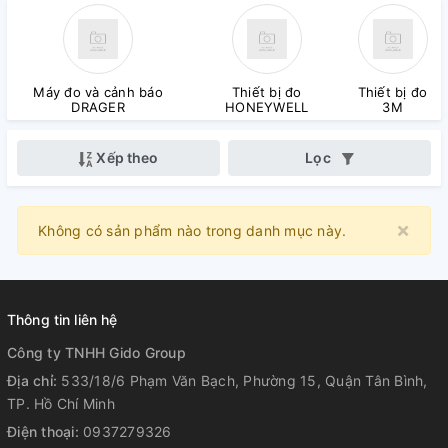
Máy đo và cảnh báo
Thiết bị đo
Thiết bị đo
DRAGER
HONEYWELL
3M
Xếp theo
Lọc
×
Clo
Không có sản phẩm nào trong danh mục này.
Thông tin liên hệ
Công ty TNHH Gido Group
Địa chỉ:
533/18/6 Phạm Văn Bạch, Phường 15, Quận Tân Bình,
TP. Hồ Chí Minh
Điện thoại:
0937279326