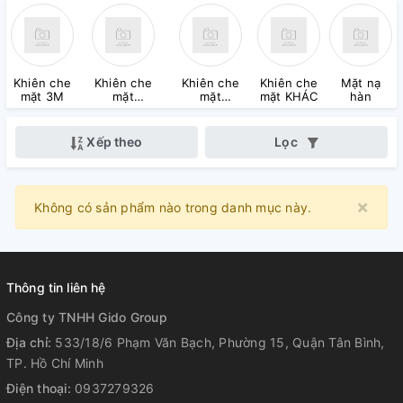
Khiên che
Khiên che
Khiên che
Khiên che
Mặt nạ
mặt 3M
mặt
mặt
mặt KHÁC
hàn
HONEYWELL
LAKELAND
Xếp theo
Lọc
×
Clo
Không có sản phẩm nào trong danh mục này.
Thông tin liên hệ
Công ty TNHH Gido Group
Địa chỉ:
533/18/6 Phạm Văn Bạch, Phường 15, Quận Tân Bình,
TP. Hồ Chí Minh
Điện thoại:
0937279326