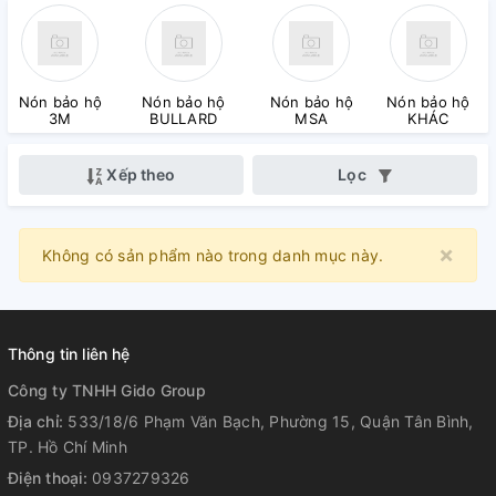
Nón bảo hộ
Nón bảo hộ
Nón bảo hộ
Nón bảo hộ
3M
BULLARD
MSA
KHÁC
Xếp theo
Lọc
×
Clo
Không có sản phẩm nào trong danh mục này.
Thông tin liên hệ
Công ty TNHH Gido Group
Địa chỉ:
533/18/6 Phạm Văn Bạch, Phường 15, Quận Tân Bình,
TP. Hồ Chí Minh
Điện thoại:
0937279326