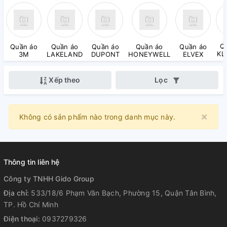
Q
Quần áo
Quần áo
Quần áo
Quần áo
Quần áo
KL
3M
LAKELAND
DUPONT
HONEYWELL
ELVEX
Xếp theo
Lọc
×
Clo
Không có sản phẩm nào trong danh mục này.
Thông tin liên hệ
Công ty TNHH Gido Group
Địa chỉ:
533/18/6 Phạm Văn Bạch, Phường 15, Quận Tân Bình,
TP. Hồ Chí Minh
Điện thoại:
0937279326