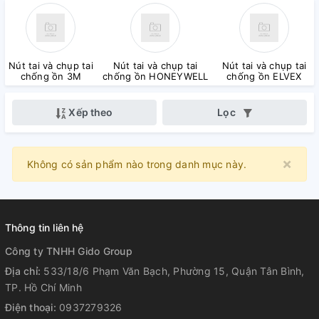
Nút tai và chụp tai
Nút tai và chụp tai
Nút tai và chụp tai
chống ồn 3M
chống ồn HONEYWELL
chống ồn ELVEX
Xếp theo
Lọc
×
Clo
Không có sản phẩm nào trong danh mục này.
Thông tin liên hệ
Công ty TNHH Gido Group
Địa chỉ:
533/18/6 Phạm Văn Bạch, Phường 15, Quận Tân Bình,
TP. Hồ Chí Minh
Điện thoại:
0937279326