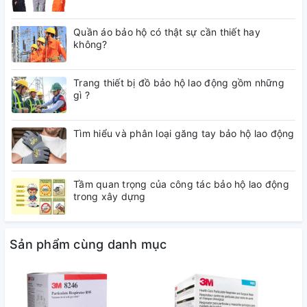
Quần áo bảo hộ có thật sự cần thiết hay
Khẩu trang phòng độc kết hợp công nghệ độc quyền của
không?
3M với thiết bị lọc chất xơ điện tử tiên tiến và tương thích với
nhiều loại kính bảo hộ và thiết bị bảo vệ thính giác.
Trang thiết bị đồ bảo hộ lao động gồm những
Tiêu Chuẩn: N95
gì ?
Kích thước: 3.4 x 4.2 inch
Tìm hiểu và phân loại găng tay bảo hộ lao động
Màu Sắc: Trắng
Quy Cách Đóng Gói: 20 Cái/Hộp, 8 Hộp/Case
Tầm quan trọng của công tác bảo hộ lao động
trong xây dựng
Ứng Dụng: Dầu khí, đóng tàu, cảng - Ô tô, xe máy, nhựa,
gỗ, kim loại - Giày da, may mặc, nhuộm - Thực phẩm, thủy
sản, thức ăn gia sức - Xi măng, xây dựng, hóa chất, phân
Sản phẩm cùng danh mục
bón