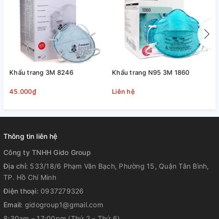
Khẩu trang 3M 8246
Khẩu trang N95 3M 1860
K
45.000₫
Liên hệ
L
Thông tin liên hệ
Công ty TNHH Gido Group
Địa chỉ:
533/18/6 Phạm Văn Bạch, Phường 15, Quận Tân Bình,
TP. Hồ Chí Minh
Điện thoại:
0937279326
Email:
gidogroup1@gmail.com
8:30am – 17:00pm (Thứ 2 – Thứ 6)